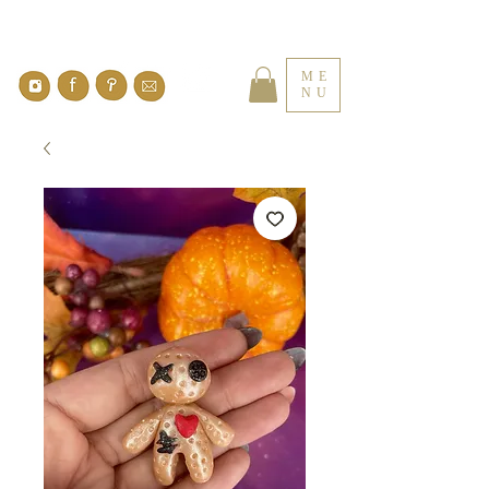
ME
NU