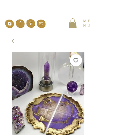
ME
NU